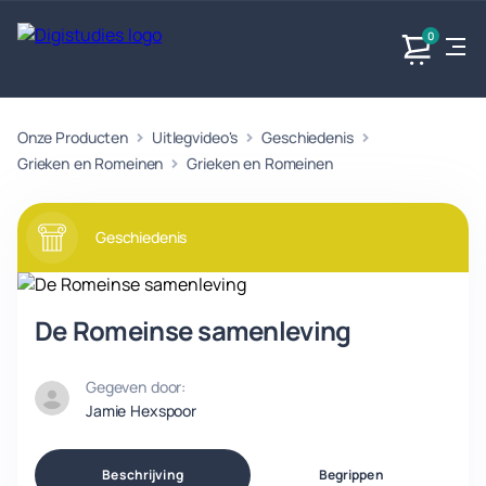
0
Onze Producten
Uitlegvideo's
Geschiedenis
Exacte
Taalvakken
Maatschappijvakken
Producten
vakken
Grieken en Romeinen
Grieken en Romeinen
Geen
Geen vakken.
Geen
vakken.
vakken.
Geschiedenis
De Romeinse samenleving
Gegeven door:
Jamie Hexspoor
Beschrijving
Begrippen