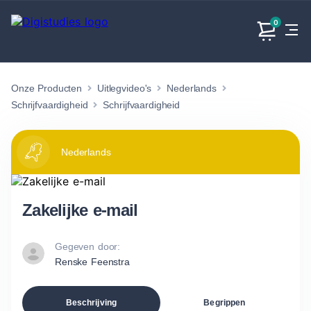
0
Onze Producten
Uitlegvideo's
Nederlands
Exacte
Taalvakken
Maatschappijvakken
Producten
vakken
Schrijfvaardigheid
Schrijfvaardigheid
Geen
Geen vakken.
Geen
vakken.
vakken.
Nederlands
Zakelijke e-mail
Gegeven door:
Renske Feenstra
Beschrijving
Begrippen