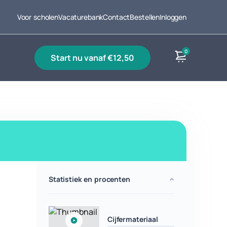
Voor scholen
Vacaturebank
Contact
Bestellen
Inloggen
0
start nu vanaf €12,50
Producten
Statistiek en procenten
Cijfermateriaal