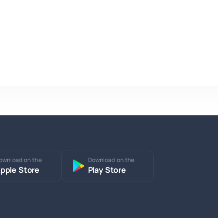
ownload on the
Download on the
pple Store
Play Store