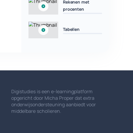
Rekenen met
procenten
Tabellen
Digistudies is een e-learningplatform
opgericht door Micha Proper dat extra
onderwijsondersteuning aanbiedt voor
middelbare scholieren.