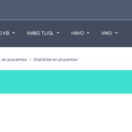
O KB
VMBO TL/GL
HAVO
VWO
en
k en procenten
Statistiek en procenten
Maatschappijvakken
ken.
Geen vakken.