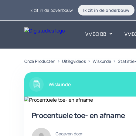
Ik zit in de bovenbouw
Ik zit in de onderbouw
VMBO BB
VMB
Exacte vakken
Onze Producten
Uitlegvideo's
Wiskunde
Taalvakk
Statistie
Geen vakken.
Geen vak
Wiskunde
Procentuele toe- en afname
Gegeven door: