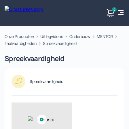
0
Onze Producten
Uitlegvideo's
Onderbouw
MENTOR
Exacte
Taalvakken
Maatschappijvakken
Producten
vakken
Taalvaardigheden
Spreekvaardigheid
Geen
Geen vakken.
Geen
vakken.
Spreekvaardigheid
vakken.
Spreekvaardigheid