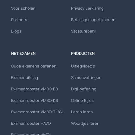
Voor scholen
Privacy verklaring
Partners
Betalingsmogelijkheden
Blogs
Vacaturebank
HET EXAMEN
PRODUCTEN
Oude examens oefenen
Uitlegvideo's
Examenuitslag
Samenvattingen
Examenrooster VMBO-BB
Digi-oefening
Examenrooster VMBO-KB
Online Bijles
Examenrooster VMBO-TL/GL
Leren leren
Examenrooster HAVO
Woordjes leren
Examenrooster VWO