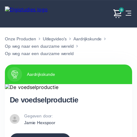
0
Onze Producten
Uitlegvideo's
Aardrijkskunde
Exacte
Taalvakken
Maatschappijvakken
Producten
vakken
Op weg naar een duurzame wereld
Geen
Geen vakken.
Op weg naar een duurzame wereld
Geen
vakken.
vakken.
Aardrijkskunde
De voedselproductie
Gegeven door:
Jamie Hexspoor