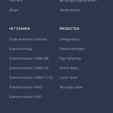
Partners
Betalingsmogelijkheden
Blogs
Vacaturebank
HET EXAMEN
PRODUCTEN
Oude examens oefenen
Uitlegvideo's
Examenuitslag
Samenvattingen
Examenrooster VMBO-BB
Digi-oefening
Examenrooster VMBO-KB
Online Bijles
Examenrooster VMBO-TL/GL
Leren leren
Examenrooster HAVO
Woordjes leren
Examenrooster VWO