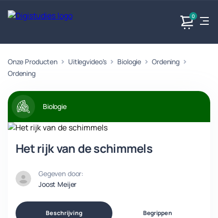
0
Onze Producten
Uitlegvideo's
Biologie
Ordening
Exacte
Taalvakken
Maatschappijvakken
Producten
vakken
Ordening
Geen
Geen vakken.
Geen
vakken.
vakken.
Biologie
Het rijk van de schimmels
Gegeven door:
Joost Meijer
Beschrijving
Begrippen