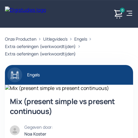
0
Onze Producten
Uitlegvideo's
Engels
Exacte
Taalvakken
Maatschappijvakken
Producten
vakken
Extra oefeningen (werkwoordtijden)
Geen
Geen vakken.
Extra oefeningen (werkwoordtijden)
Geen
vakken.
vakken.
Engels
Mix (present simple vs present
continuous)
Gegeven door:
Noa Koster