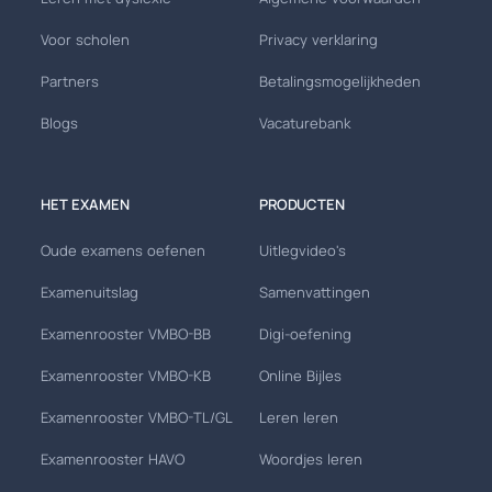
Voor scholen
Privacy verklaring
Partners
Betalingsmogelijkheden
Blogs
Vacaturebank
HET EXAMEN
PRODUCTEN
Oude examens oefenen
Uitlegvideo's
Examenuitslag
Samenvattingen
Examenrooster VMBO-BB
Digi-oefening
Examenrooster VMBO-KB
Online Bijles
Examenrooster VMBO-TL/GL
Leren leren
Examenrooster HAVO
Woordjes leren