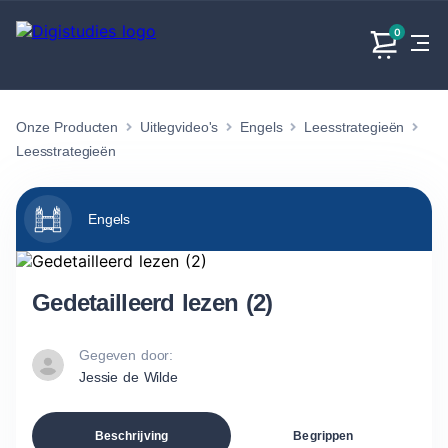
0
Onze Producten
Uitlegvideo's
Engels
Leesstrategieën
Exacte
Taalvakken
Maatschappijvakken
Producten
vakken
Leesstrategieën
Geen
Geen vakken.
Geen
vakken.
vakken.
Engels
Gedetailleerd lezen (2)
Gegeven door:
Jessie de Wilde
Beschrijving
Begrippen