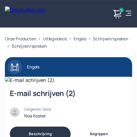
0
Onze Producten
Uitlegvideo's
Engels
Schrijven/spreken
Exacte
Taalvakken
Maatschappijvakken
Producten
vakken
Schrijven/spreken
Geen
Geen vakken.
Geen
vakken.
vakken.
Engels
E-mail schrijven (2)
Gegeven door:
Noa Koster
Beschrijving
Begrippen