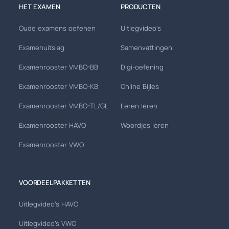
HET EXAMEN
PRODUCTEN
Oude examens oefenen
Uitlegvideo's
Examenuitslag
Samenvattingen
Examenrooster VMBO-BB
Digi-oefening
Examenrooster VMBO-KB
Online Bijles
Examenrooster VMBO-TL/GL
Leren leren
Examenrooster HAVO
Woordjes leren
Examenrooster VWO
VOORDEELPAKKETTEN
Uitlegvideo's HAVO
Uitlegvideo's VWO