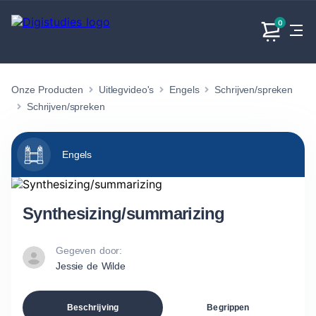
0
Onze Producten
Uitlegvideo's
Engels
Schrijven/spreken
Exacte
Taalvakken
Maatschappijvakken
Producten
vakken
Schrijven/spreken
Geen
Geen vakken.
Geen
vakken.
vakken.
Engels
Synthesizing/summarizing
Gegeven door:
Jessie de Wilde
Beschrijving
Begrippen