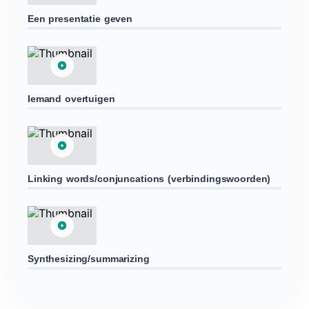
Een presentatie geven
Iemand overtuigen
Linking words/conjuncations (verbindingswoorden)
Synthesizing/summarizing