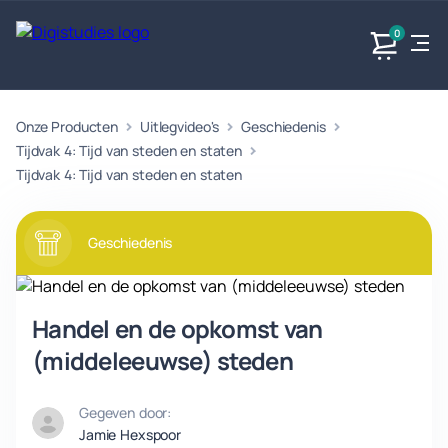
0
Onze Producten
Uitlegvideo's
Geschiedenis
Exacte
Taalvakken
Maatschappijvakken
Producten
vakken
Tijdvak 4: Tijd van steden en staten
Geen
Geen vakken.
Tijdvak 4: Tijd van steden en staten
Geen
vakken.
vakken.
Geschiedenis
Handel en de opkomst van
(middeleeuwse) steden
Gegeven door:
Jamie Hexspoor