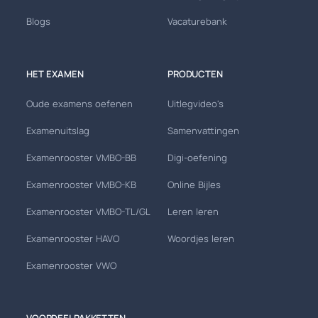
Blogs
Vacaturebank
HET EXAMEN
PRODUCTEN
Oude examens oefenen
Uitlegvideo's
Examenuitslag
Samenvattingen
Examenrooster VMBO-BB
Digi-oefening
Examenrooster VMBO-KB
Online Bijles
Examenrooster VMBO-TL/GL
Leren leren
Examenrooster HAVO
Woordjes leren
Examenrooster VWO
VOORDEELPAKKETTEN