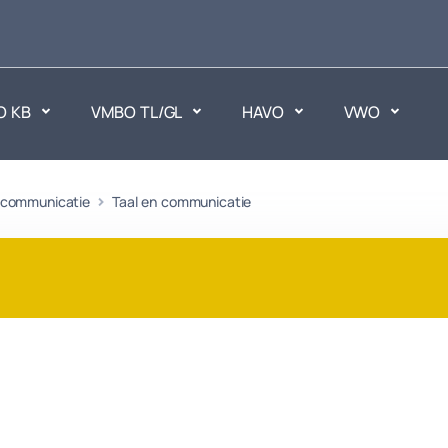
O KB
VMBO TL/GL
HAVO
VWO
en
 communicatie
Taal en communicatie
Maatschappijvakken
ken.
Geen vakken.