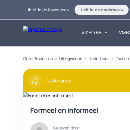
Ik zit in de bovenbouw
Ik zit in de onderbouw
VMBO BB
VMB
Exacte vakken
Onze Producten
Uitlegvideo's
Nederlands
Taalvakk
Taal en
Geen vakken.
Geen vak
Nederlands
Formeel en informeel
Gegeven door: