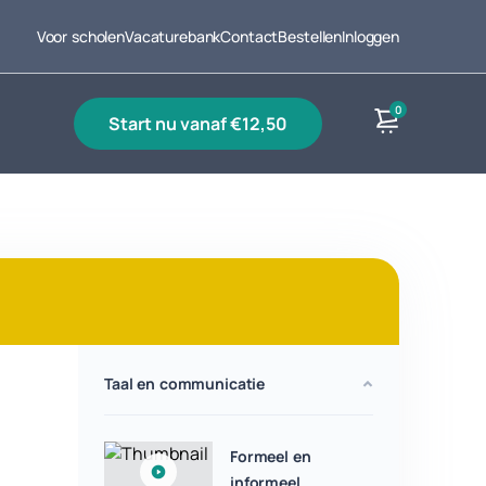
Voor scholen
Vacaturebank
Contact
Bestellen
Inloggen
0
start nu vanaf €12,50
Producten
Taal en communicatie
Formeel en
informeel