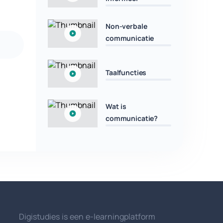
Non-verbale
communicatie
Taalfuncties
Wat is
communicatie?
Digistudies is een e-learningplatform