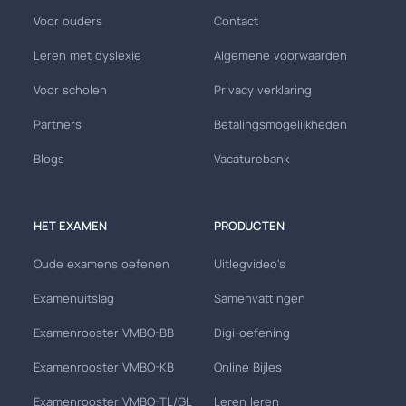
Voor ouders
Contact
Leren met dyslexie
Algemene voorwaarden
Voor scholen
Privacy verklaring
Partners
Betalingsmogelijkheden
Blogs
Vacaturebank
HET EXAMEN
PRODUCTEN
Oude examens oefenen
Uitlegvideo's
Examenuitslag
Samenvattingen
Examenrooster VMBO-BB
Digi-oefening
Examenrooster VMBO-KB
Online Bijles
Examenrooster VMBO-TL/GL
Leren leren