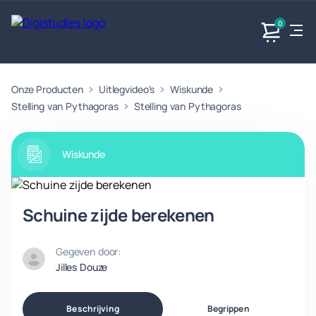
0
Onze Producten
Uitlegvideo's
Wiskunde
Exacte
Taalvakken
Maatschappijvakken
Producten
vakken
Stelling van Pythagoras
Stelling van Pythagoras
Geen
Geen vakken.
Geen
vakken.
vakken.
Wiskunde
Schuine zijde berekenen
Gegeven door:
Jilles Douze
Beschrijving
Begrippen