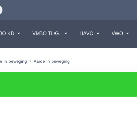
BO KB
VMBO TL/GL
HAVO
VWO
en
Maatschappijvakken
e in beweging
Aarde in beweging
kken.
Geen vakken.