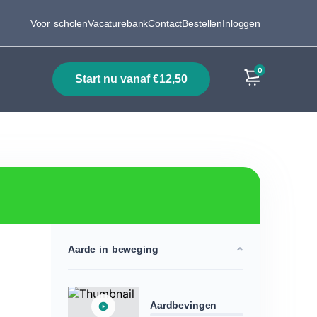
Voor scholen
Vacaturebank
Contact
Bestellen
Inloggen
0
start nu vanaf €12,50
Producten
Aarde in beweging
Aardbevingen