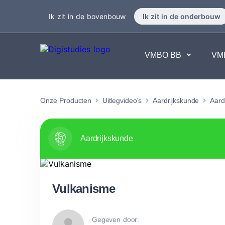
Ik zit in de bovenbouw
Ik zit in de onderbouw
VMBO BB
VM
Exacte vakken
Taalvakk
Onze Producten
Uitlegvideo's
Aardrijkskunde
Aard
Geen vakken.
Geen va
Aardrijkskunde
Vulkanisme
Gegeven door: