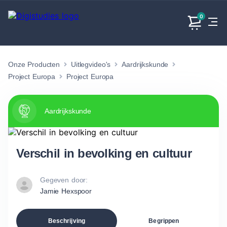
0
Onze Producten
Uitlegvideo's
Aardrijkskunde
Exacte
Taalvakken
Maatschappijvakken
Producten
vakken
Project Europa
Project Europa
Geen
Geen vakken.
Geen
vakken.
vakken.
Aardrijkskunde
Verschil in bevolking en cultuur
Gegeven door:
Jamie Hexspoor
Beschrijving
Begrippen