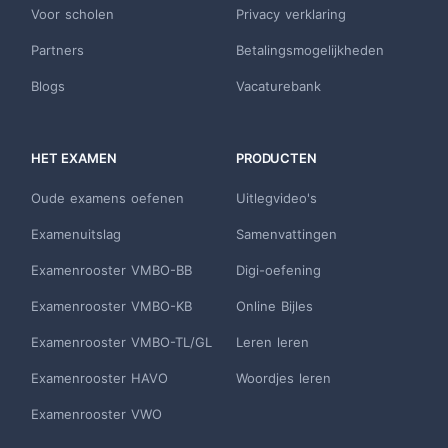
Voor scholen
Privacy verklaring
Partners
Betalingsmogelijkheden
Blogs
Vacaturebank
HET EXAMEN
PRODUCTEN
Oude examens oefenen
Uitlegvideo's
Examenuitslag
Samenvattingen
Examenrooster VMBO-BB
Digi-oefening
Examenrooster VMBO-KB
Online Bijles
Examenrooster VMBO-TL/GL
Leren leren
Examenrooster HAVO
Woordjes leren
Examenrooster VWO