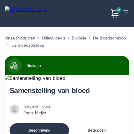
0
Onze Producten
Uitlegvideo's
Biologie
De bloedsomloop
Exacte
Taalvakken
Maatschappijvakken
Producten
vakken
De bloedsomloop
Geen
Geen vakken.
Geen
vakken.
vakken.
Biologie
Samenstelling van bloed
Gegeven door:
Joost Meijer
Beschrijving
Begrippen