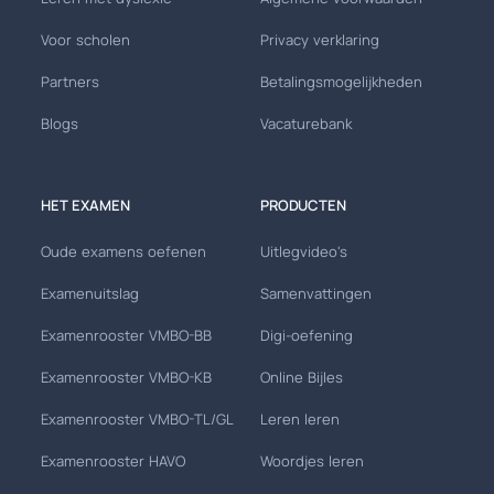
Voor scholen
Privacy verklaring
Partners
Betalingsmogelijkheden
Blogs
Vacaturebank
HET EXAMEN
PRODUCTEN
Oude examens oefenen
Uitlegvideo's
Examenuitslag
Samenvattingen
Examenrooster VMBO-BB
Digi-oefening
Examenrooster VMBO-KB
Online Bijles
Examenrooster VMBO-TL/GL
Leren leren
Examenrooster HAVO
Woordjes leren