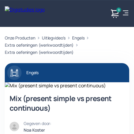
0
Onze Producten
Uitlegvideo's
Engels
Exacte
Taalvakken
Maatschappijvakken
Producten
vakken
Extra oefeningen (werkwoordtijden)
Geen
Geen vakken.
Extra oefeningen (werkwoordtijden)
Geen
vakken.
vakken.
Engels
Mix (present simple vs present
continuous)
Gegeven door:
Noa Koster