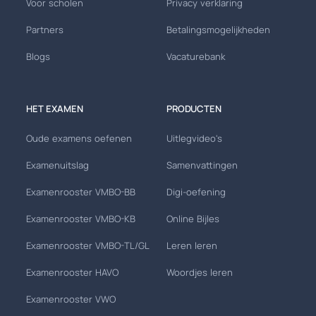
Voor scholen
Privacy verklaring
Partners
Betalingsmogelijkheden
Blogs
Vacaturebank
HET EXAMEN
PRODUCTEN
Oude examens oefenen
Uitlegvideo's
Examenuitslag
Samenvattingen
Examenrooster VMBO-BB
Digi-oefening
Examenrooster VMBO-KB
Online Bijles
Examenrooster VMBO-TL/GL
Leren leren
Examenrooster HAVO
Woordjes leren
Examenrooster VWO