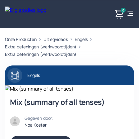
0
Onze Producten
Uitlegvideo's
Engels
Exacte
Taalvakken
Maatschappijvakken
Producten
vakken
Extra oefeningen (werkwoordtijden)
Geen
Geen vakken.
Extra oefeningen (werkwoordtijden)
Geen
vakken.
vakken.
Engels
Mix (summary of all tenses)
Gegeven door:
Noa Koster