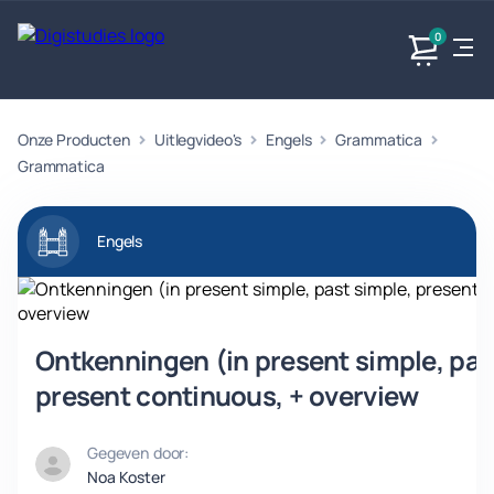
0
Onze Producten
Uitlegvideo's
Engels
Grammatica
Exacte
Taalvakken
Maatschappijvakken
Producten
vakken
Grammatica
Geen
Geen vakken.
Geen
vakken.
vakken.
Engels
Ontkenningen (in present simple, pas
present continuous, + overview
Gegeven door:
Noa Koster