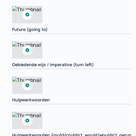
Future (going to)
Gebiedende wijs / imperative (turn left)
Hulpwerkwoorden
Hulpwerkwoorden (could/couldn't, would/wouldn't, gerund 