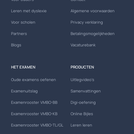
Leren met dyslexie
Algemene voorwaarden
Voor scholen
Privacy verklaring
Partners
Betalingsmogelijkheden
Blogs
Vacaturebank
HET EXAMEN
PRODUCTEN
Oude examens oefenen
Uitlegvideo's
Examenuitslag
Samenvattingen
Examenrooster VMBO-BB
Digi-oefening
Examenrooster VMBO-KB
Online Bijles
Examenrooster VMBO-TL/GL
Leren leren