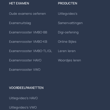
HET EXAMEN
PRODUCTEN
Oude examens oefenen
Uitlegvideo's
Examenuitslag
Samenvattingen
Examenrooster VMBO-BB
Digi-oefening
Examenrooster VMBO-KB
Online Bijles
Examenrooster VMBO-TL/GL
Leren leren
Examenrooster HAVO
Woordjes leren
Examenrooster VWO
VOORDEELPAKKETTEN
Uitlegvideo's HAVO
Uitlegvideo's VWO