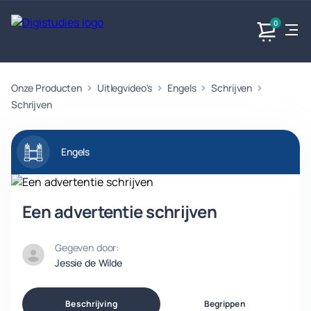
0
Onze Producten
Uitlegvideo's
Engels
Schrijven
Exacte
Taalvakken
Maatschappijvakken
Producten
vakken
Schrijven
Geen
Geen vakken.
Geen
vakken.
vakken.
Engels
Een advertentie schrijven
Gegeven door:
Jessie de Wilde
Beschrijving
Begrippen