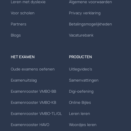
Leren met dyslexie
Algemene voorwaarden
Voor scholen
Privacy verklaring
Partners
Betalingsmogelijkheden
Blogs
Vacaturebank
HET EXAMEN
PRODUCTEN
Oude examens oefenen
Uitlegvideo's
Examenuitslag
Samenvattingen
Examenrooster VMBO-BB
Digi-oefening
Examenrooster VMBO-KB
Online Bijles
Examenrooster VMBO-TL/GL
Leren leren
Examenrooster HAVO
Woordjes leren