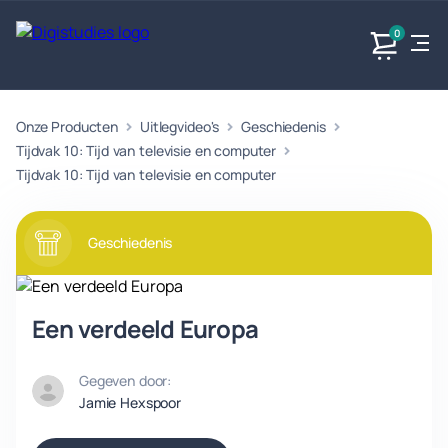
0
Onze Producten
Uitlegvideo's
Geschiedenis
Exacte
Taalvakken
Maatschappijvakken
Producten
vakken
Tijdvak 10: Tijd van televisie en computer
Geen
Geen vakken.
Tijdvak 10: Tijd van televisie en computer
Geen
vakken.
vakken.
Geschiedenis
Een verdeeld Europa
Gegeven door:
Jamie Hexspoor