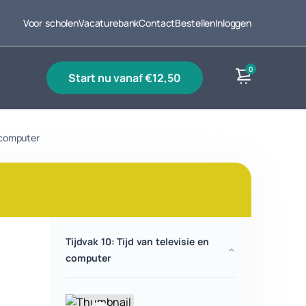
Voor scholen
Vacaturebank
Contact
Bestellen
Inloggen
0
start nu vanaf €12,50
n computer
Producten
Tijdvak 10: Tijd van televisie en
computer