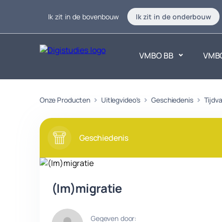
Ik zit in de bovenbouw
Ik zit in de onderbouw
VMBO BB
VMB
Exacte vakken
Onze Producten
Uitlegvideo's
Geschiedenis
Taalvakk
Tijdv
Geen vakken.
Geen vak
Geschiedenis
(Im)migratie
Gegeven door: