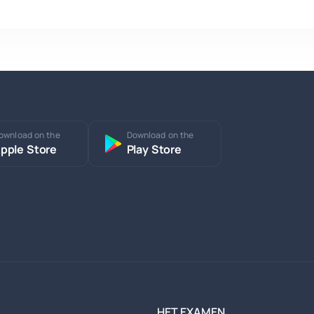
ownload on the
Download on the
pple Store
Play Store
HET EXAMEN