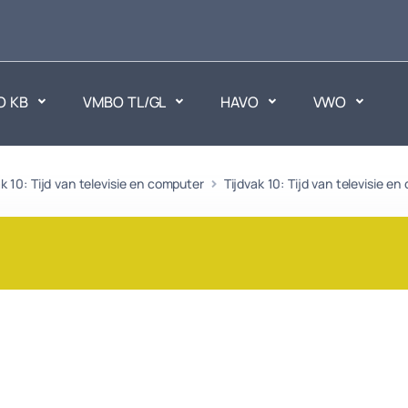
O KB
VMBO TL/GL
HAVO
VWO
en
ak 10: Tijd van televisie en computer
Maatschappijvakken
Tijdvak 10: Tijd van televisie e
ken.
Geen vakken.