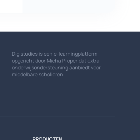
Digistudies is een e-learningplatform
opgericht door Micha Proper dat extra
onderwijsondersteuning aanbiedt voor
middelbare scholieren.
PRODUCTEN