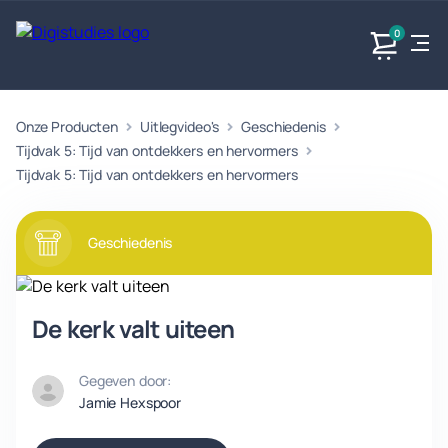
0
Onze Producten
Uitlegvideo's
Geschiedenis
Exacte
Taalvakken
Maatschappijvakken
Producten
vakken
Tijdvak 5: Tijd van ontdekkers en hervormers
Geen
Geen vakken.
Tijdvak 5: Tijd van ontdekkers en hervormers
Geen
vakken.
vakken.
Geschiedenis
De kerk valt uiteen
Gegeven door:
Jamie Hexspoor