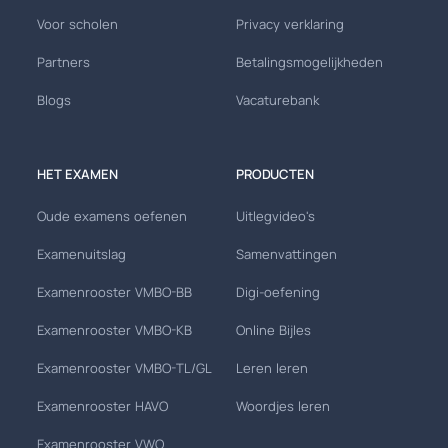
Voor scholen
Privacy verklaring
Partners
Betalingsmogelijkheden
Blogs
Vacaturebank
HET EXAMEN
PRODUCTEN
Oude examens oefenen
Uitlegvideo's
Examenuitslag
Samenvattingen
Examenrooster VMBO-BB
Digi-oefening
Examenrooster VMBO-KB
Online Bijles
Examenrooster VMBO-TL/GL
Leren leren
Examenrooster HAVO
Woordjes leren
Examenrooster VWO