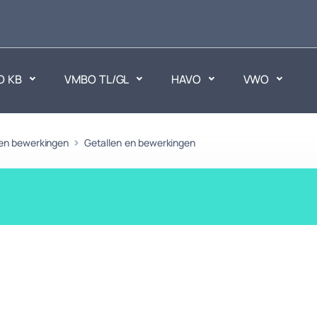
O KB
VMBO TL/GL
HAVO
VWO
en
 en bewerkingen
Getallen en bewerkingen
Maatschappijvakken
ken.
Geen vakken.