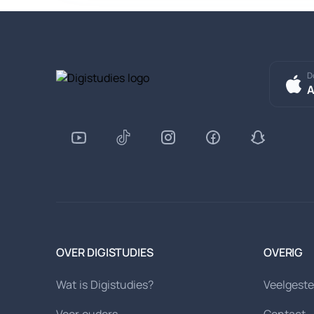
D
A
OVER DIGISTUDIES
OVERIG
Wat is Digistudies?
Veelgeste