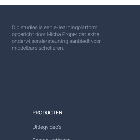
Digistudies is een e-learningplatform
opgericht door Micha Proper dat extra
onderwijsondersteuning aanbiedt voor
middelbare scholieren.
PRODUCTEN
Uitlegvideo's