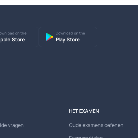
ownload on the
Download on the
pple Store
Play Store
HET EXAMEN
lde vragen
Oude examens oefenen