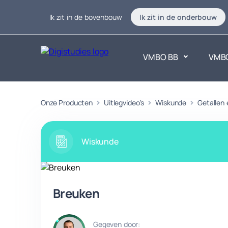
Ik zit in de bovenbouw
Ik zit in de onderbouw
VMBO BB
VMB
Exacte vakken
Onze Producten
Uitlegvideo's
Wiskunde
Taalvakk
Getallen
Geen vakken.
Geen vak
Wiskunde
Breuken
Gegeven door: