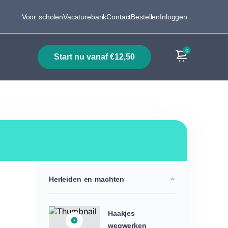
Voor scholen
Vacaturebank
Contact
Bestellen
Inloggen
0
start nu vanaf €12,50
Producten
Herleiden en machten
Haakjes
wegwerken