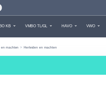
BO KB
VMBO TL/GL
HAVO
VWO
en
Maatschappijvakken
n en machten
Herleiden en machten
kken.
Geen vakken.