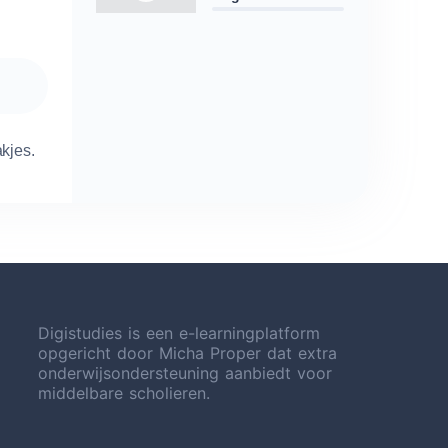
kjes.
Digistudies is een e-learningplatform
opgericht door Micha Proper dat extra
onderwijsondersteuning aanbiedt voor
middelbare scholieren.