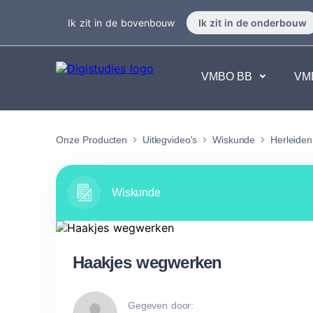
Ik zit in de bovenbouw
Ik zit in de onderbouw
VMBO BB
VM
Exacte vakken
Taalvakk
Onze Producten
Uitlegvideo's
Wiskunde
Herleide
Geen vakken.
Geen va
Wiskunde
Haakjes wegwerken
Gegeven door: