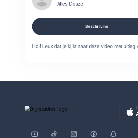
Jilles Douze
Beschrijving
Hoi! Leuk dat je kijkt naar deze video met uitl
D