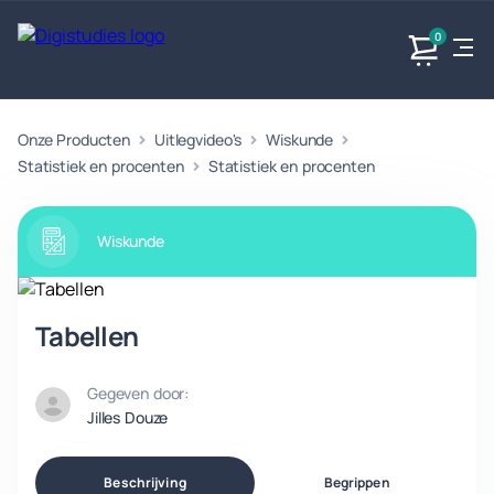
0
Onze Producten
Uitlegvideo's
Wiskunde
Exacte
Taalvakken
Maatschappijvakken
Producten
vakken
Statistiek en procenten
Statistiek en procenten
Geen
Geen vakken.
Geen
vakken.
vakken.
Wiskunde
Tabellen
Gegeven door:
Jilles Douze
Beschrijving
Begrippen