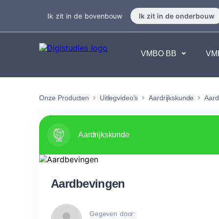
Ik zit in de bovenbouw
Ik zit in de onderbouw
VMBO BB
VM
Exacte vakken
Taalvakk
Onze Producten
Uitlegvideo's
Aardrijkskunde
Aard
Geen vakken.
Geen va
Aardrijkskunde
Aardbevingen
Gegeven door: