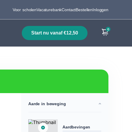
Voor scholen
Vacaturebank
Contact
Bestellen
Inloggen
0
start nu vanaf €12,50
Producten
Aarde in beweging
Aardbevingen