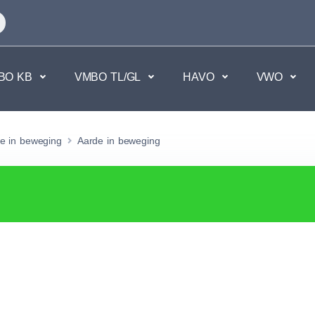
BO KB
VMBO TL/GL
HAVO
VWO
en
Maatschappijvakken
e in beweging
Aarde in beweging
kken.
Geen vakken.