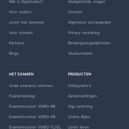
Wat is Digistudies?
Veelgestelde vragen
Voor ouders
Contact
Leren met dyslexie
Algemene voorwaarden
Voor scholen
Privacy verklaring
Partners
Betalingsmogelijkheden
Blogs
Vacaturebank
HET EXAMEN
PRODUCTEN
Oude examens oefenen
Uitlegvideo's
Examenuitslag
Samenvattingen
Examenrooster VMBO-BB
Digi-oefening
Examenrooster VMBO-KB
Online Bijles
Examenrooster VMBO-TL/GL
Leren leren