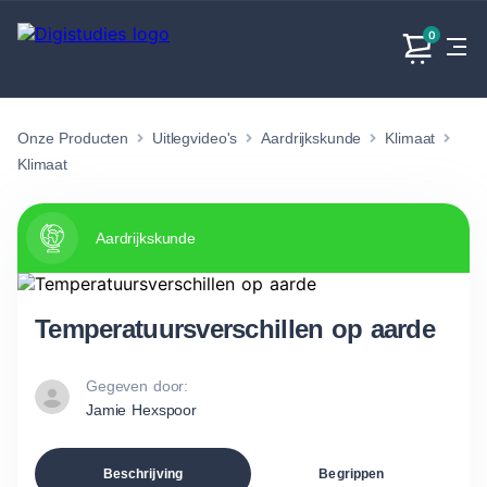
0
Onze Producten
Uitlegvideo's
Aardrijkskunde
Klimaat
Exacte
Taalvakken
Maatschappijvakken
Producten
vakken
Klimaat
Geen
Geen vakken.
Geen
vakken.
vakken.
Aardrijkskunde
Temperatuursverschillen op aarde
Gegeven door:
Jamie Hexspoor
Beschrijving
Begrippen