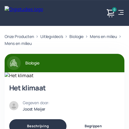
0
Onze Producten
Uitlegvideo's
Biologie
Mens en milieu
Exacte
Taalvakken
Maatschappijvakken
Producten
vakken
Mens en milieu
Geen
Geen vakken.
Geen
vakken.
vakken.
Biologie
Het klimaat
Gegeven door:
Joost Meijer
Beschrijving
Begrippen