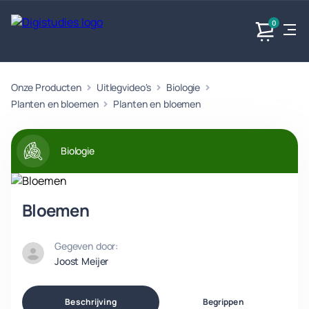
0
Onze Producten
Uitlegvideo's
Biologie
Exacte
Taalvakken
Maatschappijvakken
Producten
vakken
Planten en bloemen
Planten en bloemen
Geen
Geen vakken.
Geen
vakken.
vakken.
Biologie
Bloemen
Gegeven door:
Joost Meijer
Beschrijving
Begrippen