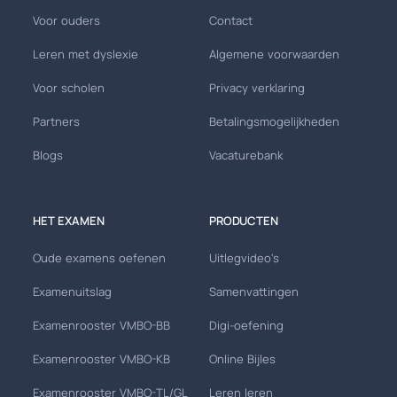
Voor ouders
Contact
Leren met dyslexie
Algemene voorwaarden
Voor scholen
Privacy verklaring
Partners
Betalingsmogelijkheden
Blogs
Vacaturebank
HET EXAMEN
PRODUCTEN
Oude examens oefenen
Uitlegvideo's
Examenuitslag
Samenvattingen
Examenrooster VMBO-BB
Digi-oefening
Examenrooster VMBO-KB
Online Bijles
Examenrooster VMBO-TL/GL
Leren leren