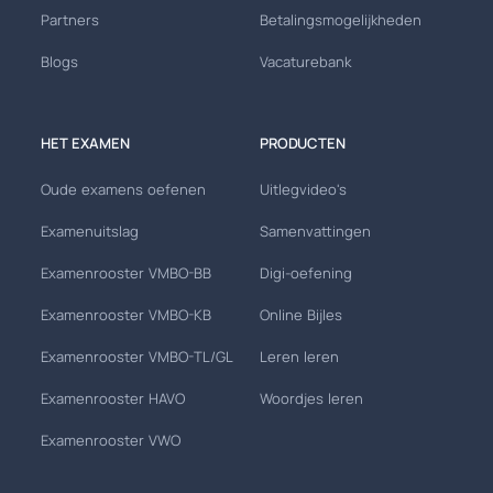
Partners
Betalingsmogelijkheden
Blogs
Vacaturebank
HET EXAMEN
PRODUCTEN
Oude examens oefenen
Uitlegvideo's
Examenuitslag
Samenvattingen
Examenrooster VMBO-BB
Digi-oefening
Examenrooster VMBO-KB
Online Bijles
Examenrooster VMBO-TL/GL
Leren leren
Examenrooster HAVO
Woordjes leren
Examenrooster VWO