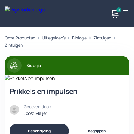
0
Onze Producten
Uitlegvideo's
Biologie
Zintuigen
Exacte
Taalvakken
Maatschappijvakken
Producten
vakken
Zintuigen
Geen
Geen vakken.
Geen
vakken.
vakken.
Biologie
Prikkels en impulsen
Gegeven door:
Joost Meijer
Beschrijving
Begrippen