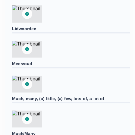
Lidwoorden
Meervoud
Much, many, (a) little, (a) few, lots of, a lot of
Much/Many