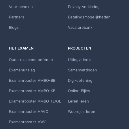
Voor scholen
Privacy verklaring
Partners
Betalingsmogelijkheden
Blogs
Vacaturebank
HET EXAMEN
PRODUCTEN
Oude examens oefenen
Uitlegvideo's
Examenuitslag
Samenvattingen
Examenrooster VMBO-BB
Digi-oefening
Examenrooster VMBO-KB
Online Bijles
Examenrooster VMBO-TL/GL
Leren leren
Examenrooster HAVO
Woordjes leren
Examenrooster VWO