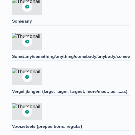
Some/any
Some/any/something/anything/somebody/anybody/somewhe
Vergelijkingen (large, larger, largest, more/most, as.....as)
Voorzetsels (prepositions, regular)