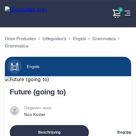
0
Onze Producten
Uitlegvideo's
Engels
Grammatica
Exacte
Taalvakken
Maatschappijvakken
Producten
vakken
Grammatica
Geen
Geen vakken.
Geen
vakken.
vakken.
Engels
Future (going to)
Gegeven door:
Noa Koster
Beschrijving
Begrippen