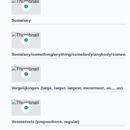
Some/any
Some/any/something/anything/somebody/anybody/somewhe
Vergelijkingen (large, larger, largest, more/most, as.....as)
Voorzetsels (prepositions, regular)