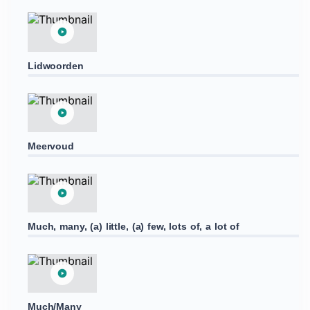
Lidwoorden
Meervoud
Much, many, (a) little, (a) few, lots of, a lot of
Much/Many