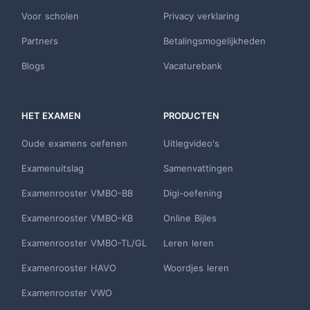
Voor scholen
Privacy verklaring
Partners
Betalingsmogelijkheden
Blogs
Vacaturebank
HET EXAMEN
PRODUCTEN
Oude examens oefenen
Uitlegvideo's
Examenuitslag
Samenvattingen
Examenrooster VMBO-BB
Digi-oefening
Examenrooster VMBO-KB
Online Bijles
Examenrooster VMBO-TL/GL
Leren leren
Examenrooster HAVO
Woordjes leren
Examenrooster VWO