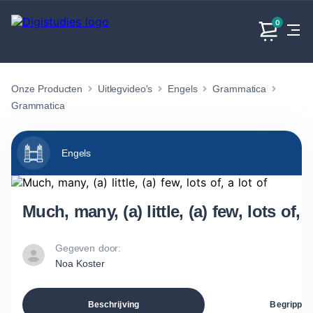
0
Onze Producten
Uitlegvideo's
Engels
Grammatica
Exacte
Taalvakken
Maatschappijvakken
Producten
vakken
Grammatica
Geen
Geen vakken.
Geen
vakken.
vakken.
Engels
Much, many, (a) little, (a) few, lots of, a
Gegeven door:
Noa Koster
Beschrijving
Begrippen