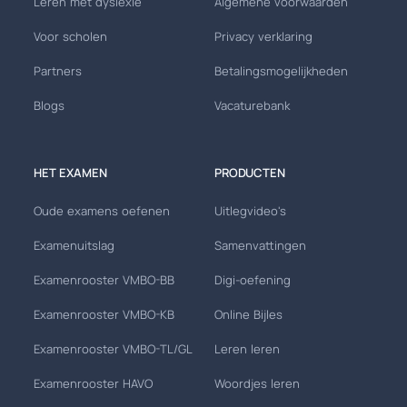
Leren met dyslexie
Algemene voorwaarden
Voor scholen
Privacy verklaring
Partners
Betalingsmogelijkheden
Blogs
Vacaturebank
HET EXAMEN
PRODUCTEN
Oude examens oefenen
Uitlegvideo's
Examenuitslag
Samenvattingen
Examenrooster VMBO-BB
Digi-oefening
Examenrooster VMBO-KB
Online Bijles
Examenrooster VMBO-TL/GL
Leren leren
Examenrooster HAVO
Woordjes leren