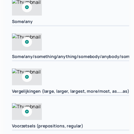
Some/any
Some/any/something/anything/somebody/anybody/some
Vergelijkingen (large, larger, largest, more/most, as.....as)
Voorzetsels (prepositions, regular)