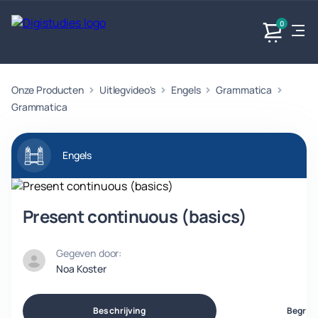
0
Onze Producten
Uitlegvideo's
Engels
Grammatica
Exacte
Taalvakken
Maatschappijvakken
Producten
vakken
Grammatica
Geen
Geen vakken.
Geen
vakken.
vakken.
Engels
Present continuous (basics)
Gegeven door:
Noa Koster
Beschrijving
Begrip