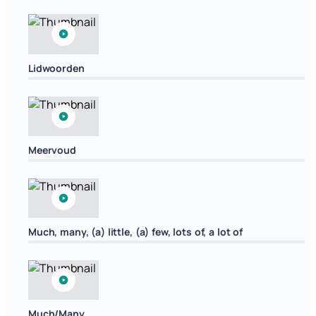
Lidwoorden
Meervoud
Much, many, (a) little, (a) few, lots of, a lot of
Much/Many