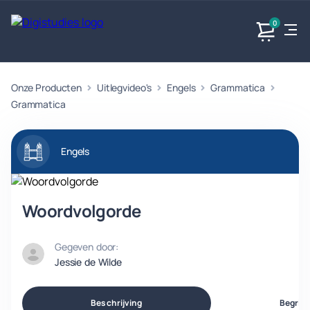
0
Onze Producten
Uitlegvideo's
Engels
Grammatica
Exacte
Taalvakken
Maatschappijvakken
Producten
vakken
Grammatica
Geen
Geen vakken.
Geen
vakken.
vakken.
Engels
Woordvolgorde
Gegeven door:
Jessie de Wilde
Beschrijving
Begrip