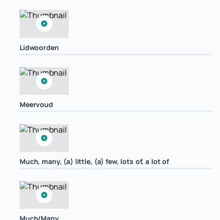
Lidwoorden
Meervoud
Much, many, (a) little, (a) few, lots of, a lot of
Much/Many