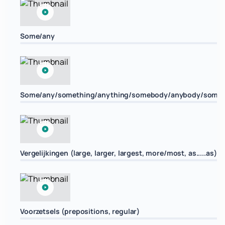
Some/any
Some/any/something/anything/somebody/anybody/some
Vergelijkingen (large, larger, largest, more/most, as.....as)
Voorzetsels (prepositions, regular)