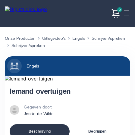
0
Onze Producten
Uitlegvideo's
Engels
Schrijven/spreken
Exacte
Taalvakken
Maatschappijvakken
Producten
vakken
Schrijven/spreken
Geen
Geen vakken.
Geen
vakken.
vakken.
Engels
Iemand overtuigen
Gegeven door:
Jessie de Wilde
Beschrijving
Begrippen