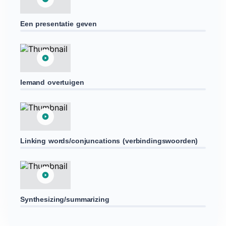
Een presentatie geven
Iemand overtuigen
Linking words/conjuncations (verbindingswoorden)
Synthesizing/summarizing