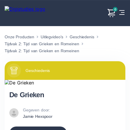
0
Onze Producten
Uitlegvideo's
Geschiedenis
Exacte
Taalvakken
Maatschappijvakken
Producten
vakken
Tijdvak 2: Tijd van Grieken en Romeinen
Geen
Geen vakken.
Tijdvak 2: Tijd van Grieken en Romeinen
Geen
vakken.
vakken.
Geschiedenis
De Grieken
Gegeven door:
Jamie Hexspoor