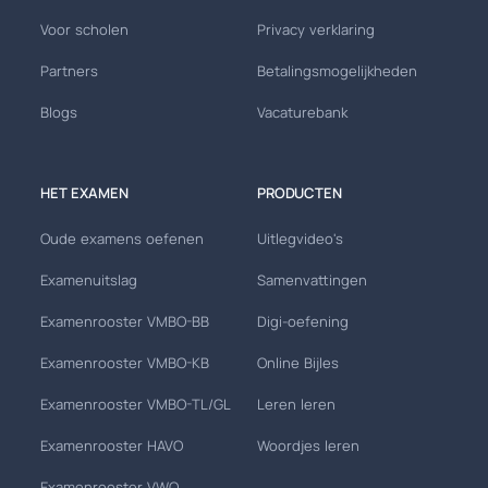
Voor scholen
Privacy verklaring
Partners
Betalingsmogelijkheden
Blogs
Vacaturebank
HET EXAMEN
PRODUCTEN
Oude examens oefenen
Uitlegvideo's
Examenuitslag
Samenvattingen
Examenrooster VMBO-BB
Digi-oefening
Examenrooster VMBO-KB
Online Bijles
Examenrooster VMBO-TL/GL
Leren leren
Examenrooster HAVO
Woordjes leren
Examenrooster VWO