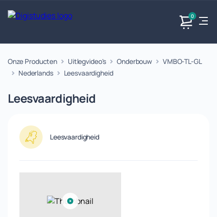
0
Onze Producten
Uitlegvideo's
Onderbouw
VMBO-TL-GL
Exacte
Taalvakken
Maatschappijvakken
Producten
vakken
Nederlands
Leesvaardigheid
Geen
Geen vakken.
Geen
vakken.
Leesvaardigheid
vakken.
Leesvaardigheid