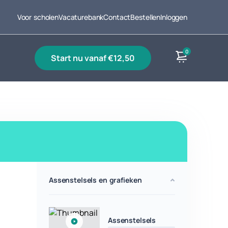
Voor scholen
Vacaturebank
Contact
Bestellen
Inloggen
0
start nu vanaf €12,50
Producten
Assenstelsels en grafieken
Assenstelsels