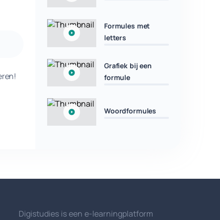
Formules met
letters
Grafiek bij een
eren!
formule
Woordformules
Digistudies is een e-learningplatform