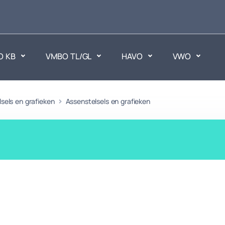
O KB
VMBO TL/GL
HAVO
VWO
en
sels en grafieken
Assenstelsels en grafieken
Maatschappijvakken
ken.
Geen vakken.