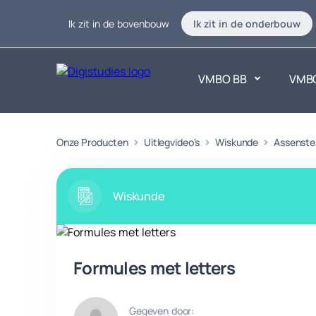
Ik zit in de bovenbouw
Ik zit in de onderbouw
VMBO BB
VMB
Exacte vakken
Onze Producten
Uitlegvideo's
Wiskunde
Taalvakk
Assenstel
Geen vakken.
Geen vak
Wiskunde
Formules met letters
Gegeven door: