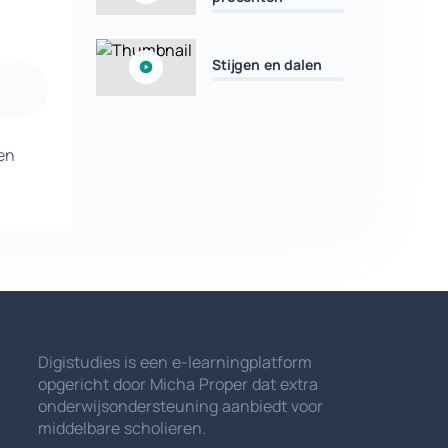
Stijgen en dalen
gen
Digistudies is een e-learningplatform
opgericht door Micha Proper dat extra
onderwijsondersteuning aanbiedt voor
middelbare scholieren.