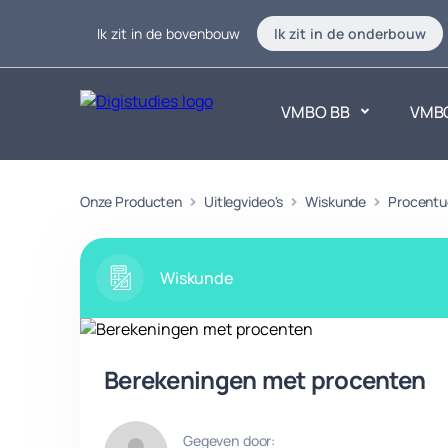
Ik zit in de bovenbouw
Ik zit in de onderbouw
VMBO BB
VMB
Exacte vakken
Onze Producten
Uitlegvideo's
Wiskunde
Taalvakk
Procentu
Geen vakken.
Geen vak
Wiskunde
Berekeningen met procenten
Gegeven door: