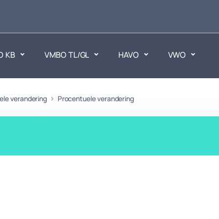
O KB
VMBO TL/GL
HAVO
VWO
en
ele verandering
Procentuele verandering
Maatschappijvakken
ken.
Geen vakken.