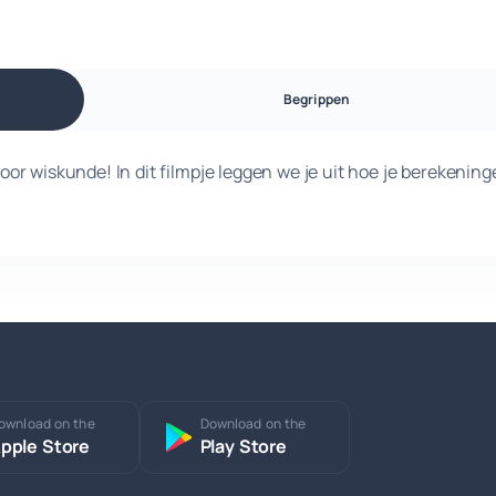
Begrippen
 voor wiskunde! In dit filmpje leggen we je uit hoe je berekenin
ownload on the
Download on the
pple Store
Play Store