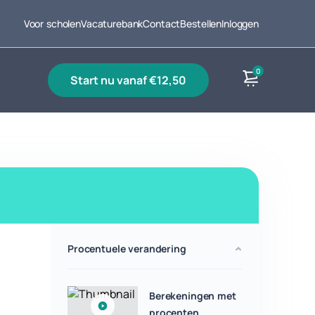
Voor scholen
Vacaturebank
Contact
Bestellen
Inloggen
0
start nu vanaf €12,50
Producten
Procentuele verandering
Berekeningen met
procenten