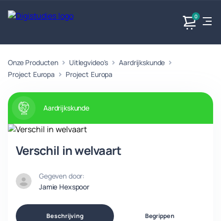
0
Onze Producten
Uitlegvideo's
Aardrijkskunde
Exacte
Taalvakken
Maatschappijvakken
Producten
vakken
Project Europa
Project Europa
Geen
Geen vakken.
Geen
vakken.
vakken.
Aardrijkskunde
Verschil in welvaart
Gegeven door:
Jamie Hexspoor
Beschrijving
Begrippen