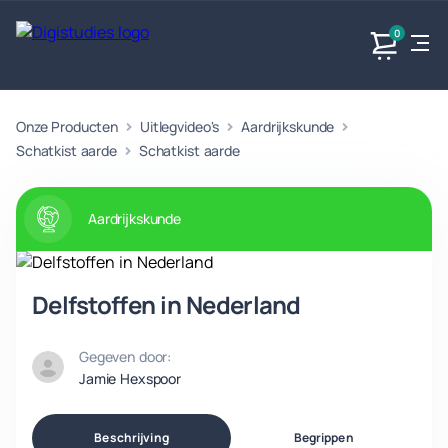
0
Onze Producten
Uitlegvideo's
Aardrijkskunde
Exacte
Taalvakken
Maatschappijvakken
Producten
vakken
Schatkist aarde
Schatkist aarde
Geen
Geen vakken.
Geen
vakken.
vakken.
Aardrijkskunde
Delfstoffen in Nederland
Gegeven door:
Jamie Hexspoor
Beschrijving
Begrippen