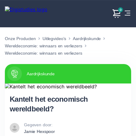
0
Onze Producten
Uitlegvideo's
Aardrijkskunde
Exacte
Taalvakken
Maatschappijvakken
Producten
vakken
Wereldeconomie: winnaars en verliezers
Geen
Geen vakken.
Wereldeconomie: winnaars en verliezers
Geen
vakken.
vakken.
Aardrijkskunde
Kantelt het economisch
wereldbeeld?
Gegeven door:
Jamie Hexspoor