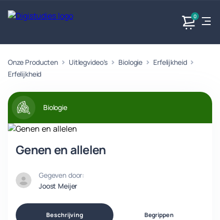
0
Onze Producten
Uitlegvideo's
Biologie
Erfelijkheid
Exacte
Taalvakken
Maatschappijvakken
Producten
vakken
Erfelijkheid
Geen
Geen vakken.
Geen
vakken.
vakken.
Biologie
Genen en allelen
Gegeven door:
Joost Meijer
Beschrijving
Begrippen