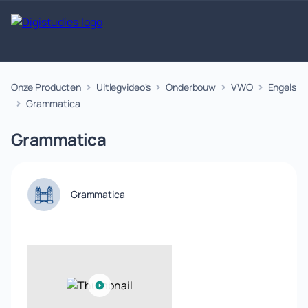
Onze Producten
Uitlegvideo's
Onderbouw
VWO
Engels
Exacte
Taalvakken
Maatschappijvakken
Producten
vakken
Grammatica
Geen
Geen vakken.
Geen
vakken.
Grammatica
vakken.
Grammatica