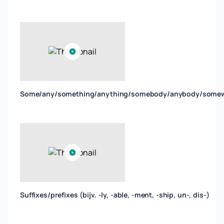
Some/any/something/anything/somebody/anybody/some
Suffixes/prefixes (bijv. -ly, -able, -ment, -ship, un-, dis-)