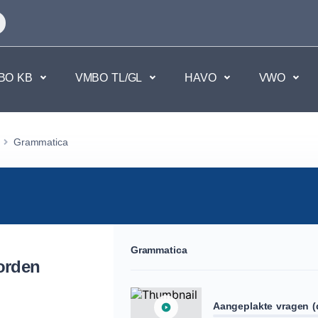
BO KB
VMBO TL/GL
HAVO
VWO
en
Maatschappijvakken
Grammatica
kken.
Geen vakken.
Grammatica
oorden
Aangeplakte vragen (