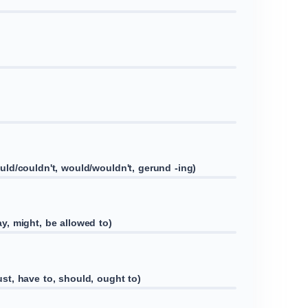
ld/couldn't, would/wouldn't, gerund -ing)
, might, be allowed to)
t, have to, should, ought to)