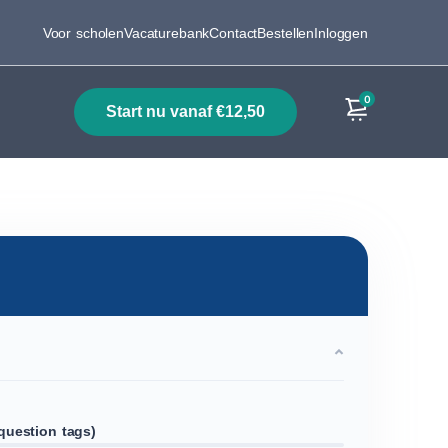
Voor scholen
Vacaturebank
Contact
Bestellen
Inloggen
0
start nu vanaf €12,50
Producten
question tags)