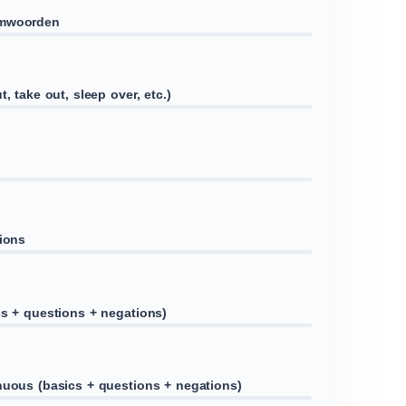
amwoorden
t, take out, sleep over, etc.)
tions
cs + questions + negations)
nuous (basics + questions + negations)