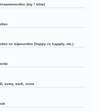
voornaamwoorden (my / mine)
orden
rden en bijwoorden (happy vs happily, etc.)
entie
all, every, each, none
eech