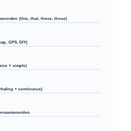
oorden (this, that, these, those)
sap, GPS, DIY)
sics + simple)
rhaling + continuous)
voornaamwoorden