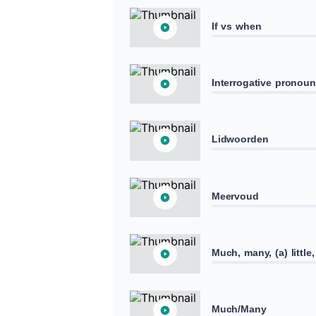
If vs when
Interrogative pronou
Lidwoorden
Meervoud
Much, many, (a) little, 
Much/Many