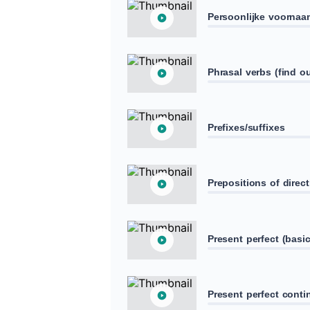
Persoonlijke voorna
Phrasal verbs (find ou
Prefixes/suffixes
Prepositions of direc
Present perfect (basi
Present perfect conti