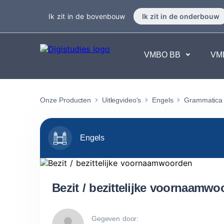
Ik zit in de bovenbouw
Ik zit in de onderbouw
VMBO BB
VM
Exacte vakken
Taalvakk
Onze Producten
Uitlegvideo's
Engels
Grammatica
Geen vakken.
Geen va
Engels
Bezit / bezittelijke voornaamw
Gegeven door: