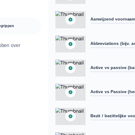
Aanwijzend voornaamw
grippen
Abbreviations (bijv. a
bben over
Active vs passive (ba
Active vs Passive (he
Bezit / bezittelijke 