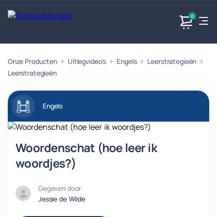
0
Onze Producten
Uitlegvideo's
Engels
Leerstrategieën
Exacte
Taalvakken
Maatschappijvakken
Producten
vakken
Leerstrategieën
Geen
Geen vakken.
Geen
vakken.
vakken.
Engels
Woordenschat (hoe leer ik
woordjes?)
Gegeven door:
Jessie de Wilde