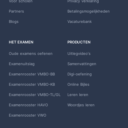
Voor scholen
Privacy verklaring
Partners
Betalingsmogelijkheden
Blogs
Vacaturebank
HET EXAMEN
PRODUCTEN
Oude examens oefenen
Uitlegvideo's
Examenuitslag
Samenvattingen
Examenrooster VMBO-BB
Digi-oefening
Examenrooster VMBO-KB
Online Bijles
Examenrooster VMBO-TL/GL
Leren leren
Examenrooster HAVO
Woordjes leren
Examenrooster VWO