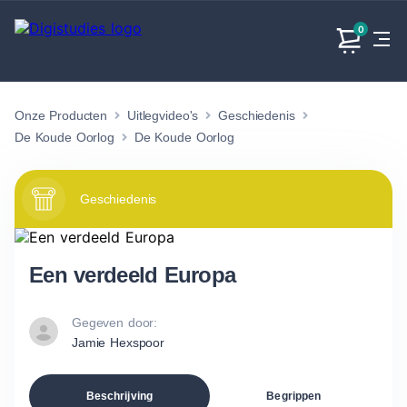
0
Onze Producten
Uitlegvideo's
Geschiedenis
Exacte
Taalvakken
Maatschappijvakken
Producten
vakken
De Koude Oorlog
De Koude Oorlog
Geen
Geen vakken.
Geen
vakken.
vakken.
Geschiedenis
Een verdeeld Europa
Gegeven door:
Jamie Hexspoor
Beschrijving
Begrippen