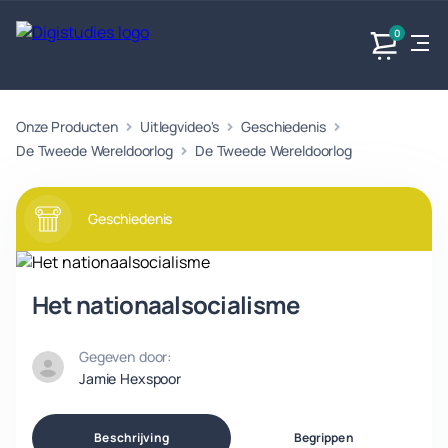
0
Onze Producten
Uitlegvideo's
Geschiedenis
Exacte
Taalvakken
Maatschappijvakken
Producten
vakken
De Tweede Wereldoorlog
De Tweede Wereldoorlog
Geen
Geen vakken.
Geen
vakken.
vakken.
Geschiedenis
Het nationaalsocialisme
Gegeven door:
Jamie Hexspoor
Beschrijving
Begrippen