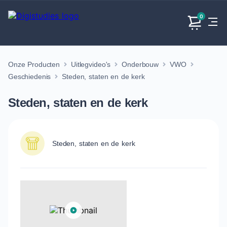
0
Onze Producten
Uitlegvideo's
Onderbouw
VWO
Exacte
Taalvakken
Maatschappijvakken
Producten
vakken
Geschiedenis
Steden, staten en de kerk
Geen
Geen vakken.
Geen
vakken.
Steden, staten en de kerk
vakken.
Steden, staten en de kerk